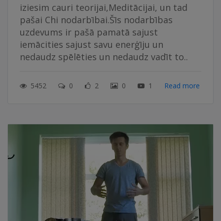
iziesim cauri teorijai,Meditācijai, un tad
pašai Chi nodarbībai.Šīs nodarbības
uzdevums ir pašā pamatā sajust
iemācities sajust savu enerģīju un
nedaudz spēlēties un nedaudz vadīt to..
5452
0
2
0
1
Read more