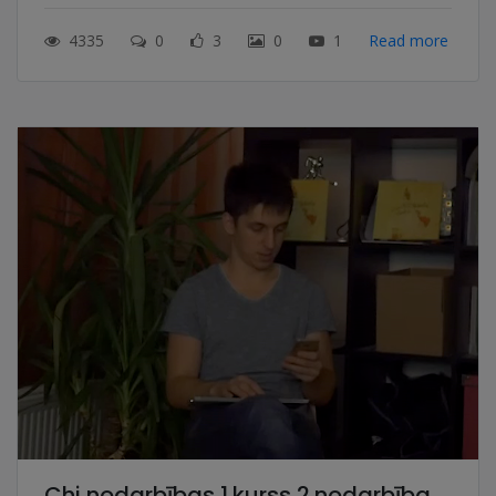
4335
0
3
0
1
Read more
Chi nodarbības 1.kurss 2.nodarbība