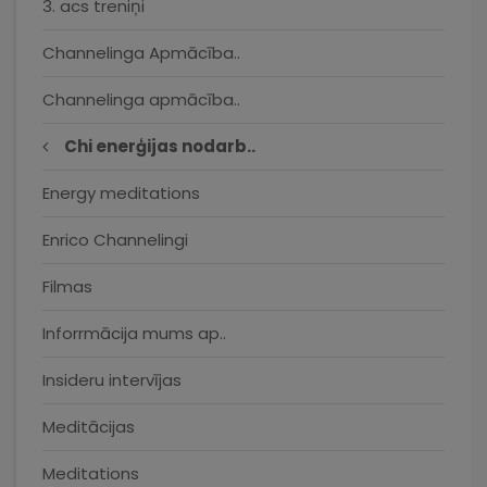
3. acs treniņi
Channelinga Apmācība..
Channelinga apmācība..
Chi enerģijas nodarb..
Energy meditations
Enrico Channelingi
Filmas
Inforrmācija mums ap..
Insideru intervījas
Meditācijas
Meditations