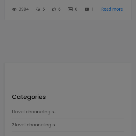
3984
5
6
0
1
Read more
Categories
1.level channeling s..
2.level channeling s..