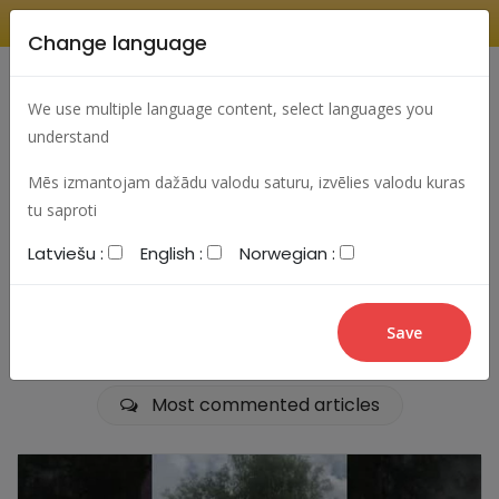
Change language
Search
Change language
Sign In
We use multiple language content, select languages you
understand
Mēs izmantojam dažādu valodu saturu, izvēlies valodu kuras
tu saproti
aaaaaaaaaaaa
Latviešu :
English :
Norwegian :
Most viewed articles
Best articles
Most commented articles