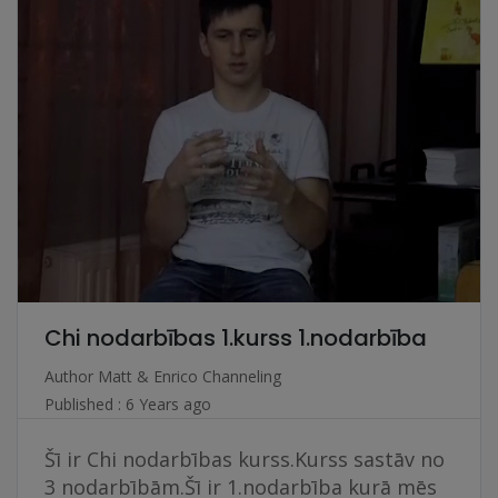
Chi nodarbības 1.kurss 1.nodarbība
Author
Matt & Enrico Channeling
Published : 6 Years ago
Šī ir Chi nodarbības kurss.Kurss sastāv no
3 nodarbībām.Šī ir 1.nodarbība kurā mēs