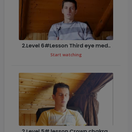
2.Level 6#Lesson Third eye med..
Start watching
2.Level 5# lesson Crown chakra..