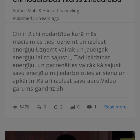
Author
Matt & Enrico Channeling
Published : 6 Years ago
Chi ir 2.chi nodarbība kurā mēs
mācīsimies tieši uzņemt un izplest
enerģīju.Uzņemt vairāk un jaudīgāk
enerģīju lai to sajustu, Tad izlīdzīnāt
enerģīju, un patrenēties vairāk kā sajust
savu enerģīju mijiedarbojoties ar sienu un
apkārtni.Kā arī izplest savu auru.Video
garums gandrīz 3h
5470
0
2
0
1
Read more