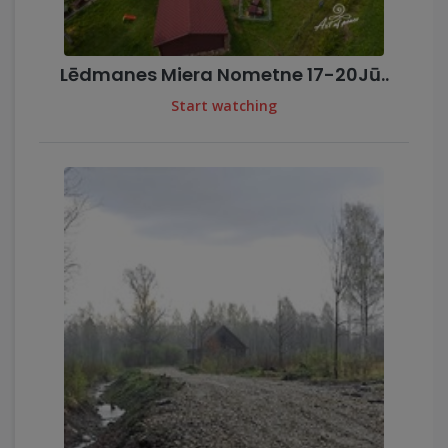
Lēdmanes Miera Nometne 17-20Jū..
Start watching