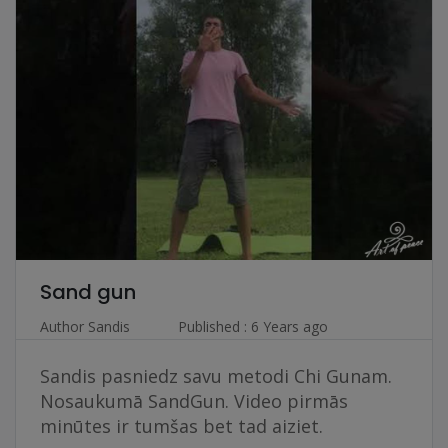
Sand gun
Author
Sandis
Published : 6 Years ago
Sandis pasniedz savu metodi Chi Gunam.
Nosaukumā SandGun. Video pirmās
minūtes ir tumšas bet tad aiziet.