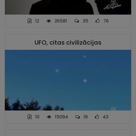
12
26581
35
76
UFO, citas civilizācijas
10
15094
19
43