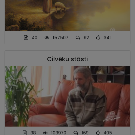
40
157507
92
341
Cilvēku stāsti
38
103970
169
405