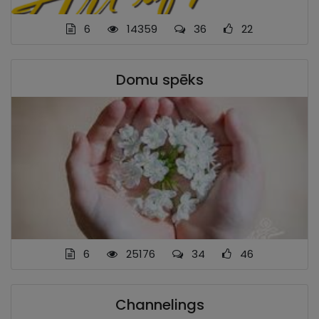
6
14359
36
22
Domu spēks
6
25176
34
46
Channelings