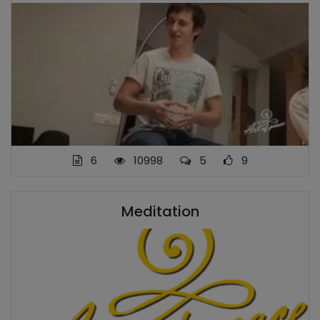
6
10998
5
9
Meditation