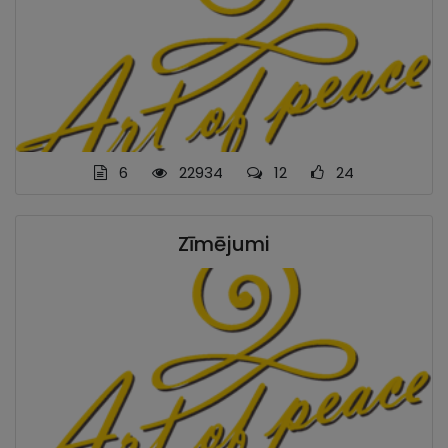
6
22934
12
24
Zīmējumi