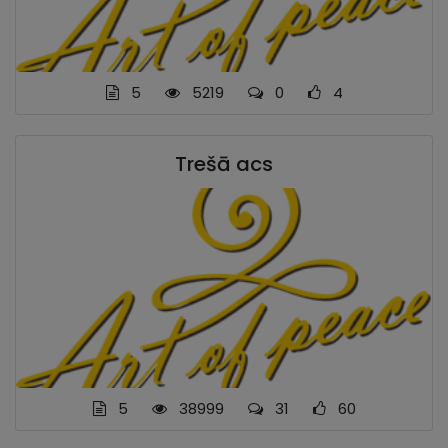
5
5219
0
4
Trešā acs
5
38999
31
60