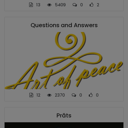
13
5409
0
2
Questions and Answers
12
2370
0
0
Prāts