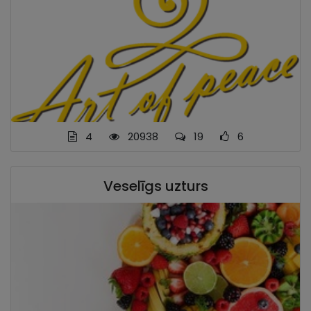
4
20938
19
6
Veselīgs uzturs