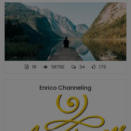
18
58792
34
175
Enrico Channeling