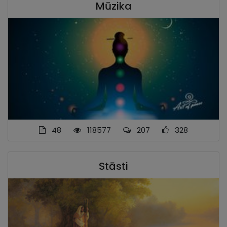
Mūzika
48
118577
207
328
Stāsti