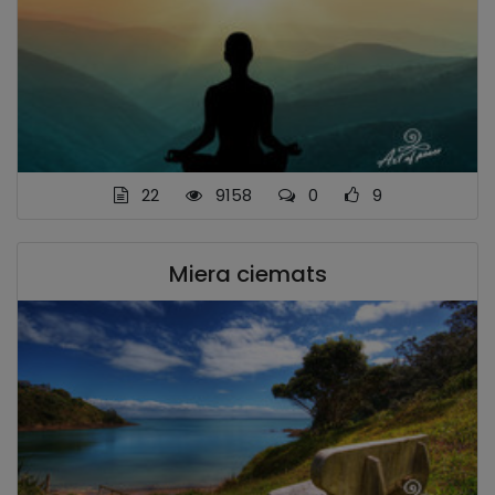
22
9158
0
9
Miera ciemats