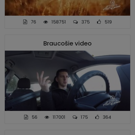
76
158751
375
519
Braucošie video
56
117001
175
364