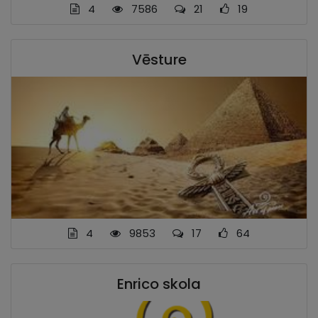
4
7586
21
19
Vēsture
4
9853
17
64
Enrico skola