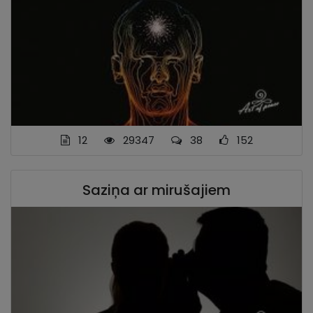
12
29347
38
152
Saziņa ar mirušajiem