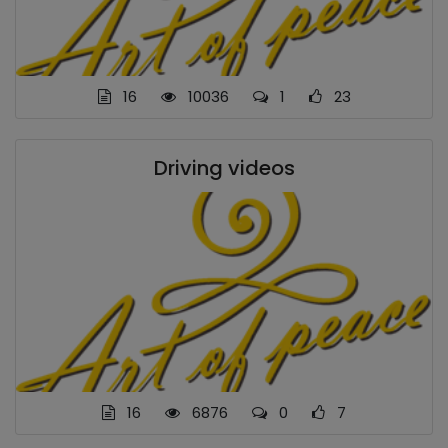
16
10036
1
23
Driving videos
16
6876
0
7