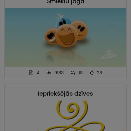
Smieklu joga
4
9183
18
28
Iepriekšējās dzīves