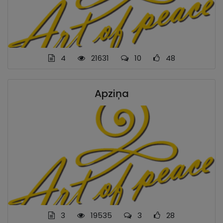
4
21631
10
48
Apziņa
3
19535
3
28