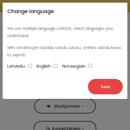
Change language
Search
Change language
Sign In
We use multiple language content, select languages you
understand
Article categories
Mēs izmantojam dažādu valodu saturu, izvēlies valodu kuras
tu saproti
Latviešu :
English :
Norwegian :
Rakstiem
Likes
Skatījumiem
Komentāriem