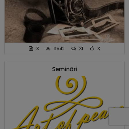
3
11542
31
3
Semināri