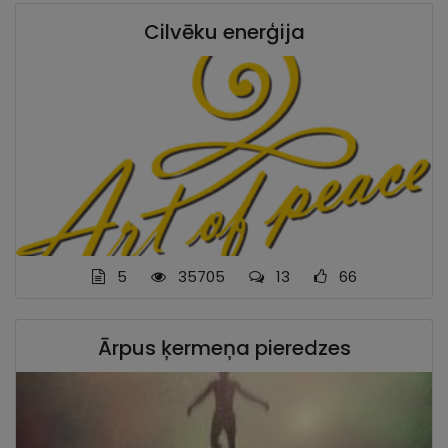
Cilvēku enerģija
5
35705
13
66
Ārpus ķermeņa pieredzes