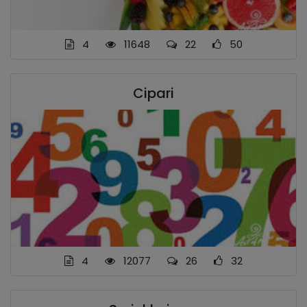
4
11648
22
50
Cipari
4
12077
26
32