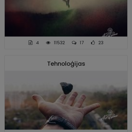
4
11532
17
23
Tehnoloģijas