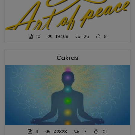
10
19469
25
8
Čakras
9
42323
17
101