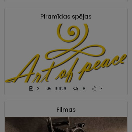
Piramīdas spējas
3
19926
18
7
Filmas