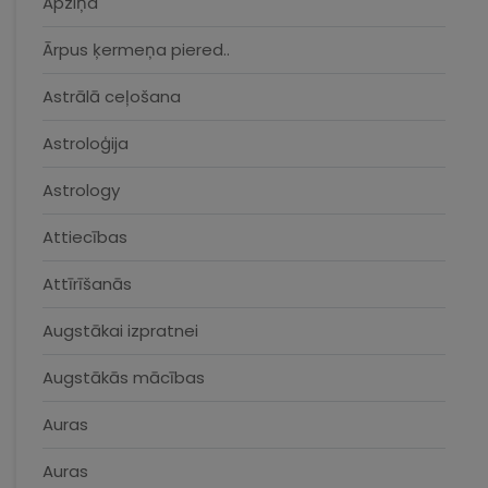
Apziņa
Ārpus ķermeņa piered..
Astrālā ceļošana
Astroloģija
Astrology
Attiecības
Attīrīšanās
Augstākai izpratnei
Augstākās mācības
Auras
Auras