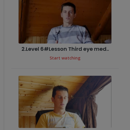
2.Level 6#Lesson Third eye med..
Start watching