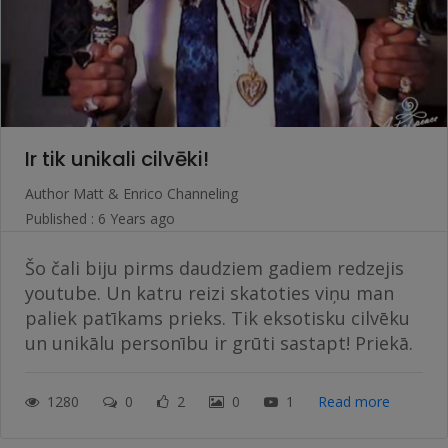
Ir tik unikali cilvēki!
Author
Matt & Enrico Channeling
Published : 6 Years ago
Šo čali biju pirms daudziem gadiem redzejis
youtube. Un katru reizi skatoties viņu man
paliek patīkams prieks. Tik eksotisku cilvēku
un unikālu personību ir grūti sastapt! Priekā.
1280
0
2
0
1
Read more