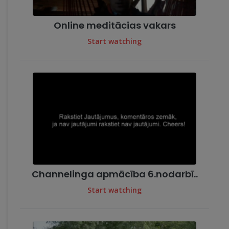
Online meditācias vakars
Start watching
Channelinga apmācība 6.nodarbī..
Start watching