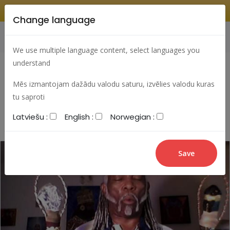
Change language
Search
Change language
Sign In
We use multiple language content, select languages you
understand
Mēs izmantojam dažādu valodu saturu, izvēlies valodu kuras
Most viewed articles
Best articles
tu saproti
Latviešu :
English :
Norwegian :
Most commented articles