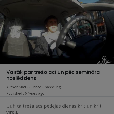
Vairāk par trešo aci un pēc semināra
noslēdziens
Author
Matt & Enrico Channeling
Published : 6 Years ago
Uuh tā trešā acs pēdējās dienās krīt un krīt
virsū.