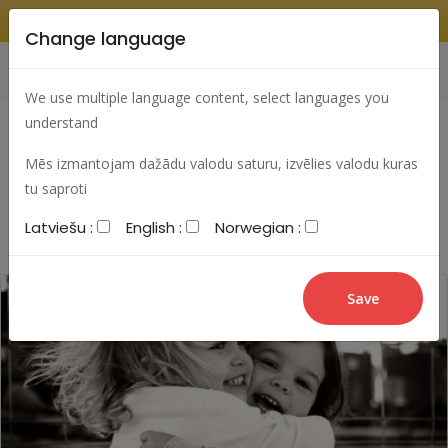
Change language
Search
Change language
Sign In
We use multiple language content, select languages you
understand
Mēs izmantojam dažādu valodu saturu, izvēlies valodu kuras
Most viewed articles
Best articles
tu saproti
Latviešu :
English :
Norwegian :
Most commented articles