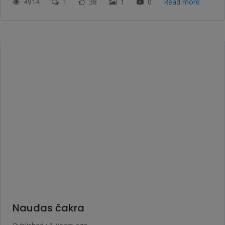
4914
1
38
1
0
Read more
Naudas čakra