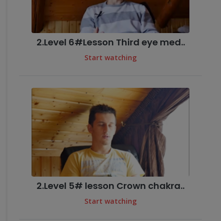
2.Level 6#Lesson Third eye med..
Start watching
2.Level 5# lesson Crown chakra..
Start watching