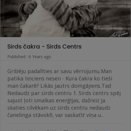
Sirds čakra - Sirds Centrs
Published : 6 Years ago
Gribēju padalīties ar savu vērrojumu.Man
patika teiciens nesen - Kura čakra ko tieši
man čakarē? Likās jautrs domgājiens.Tad
Nedaudz par sirds centru 1. Sirds centrs spēj
sajust ļoti smalkas enerģījas, dažreiz ja
skaties cilvēkam uz sirds centru nedaudz
čanelinga stāvoklī, var saskatīt viņa u..