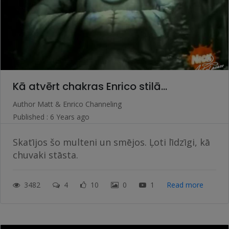
Kā atvērt chakras Enrico stilā...
Author
Matt & Enrico Channeling
Published : 6 Years ago
Skatījos šo multeni un smējos. Ļoti līdzīgi, kā
chuvaki stāsta.
3482
4
10
0
1
Read more