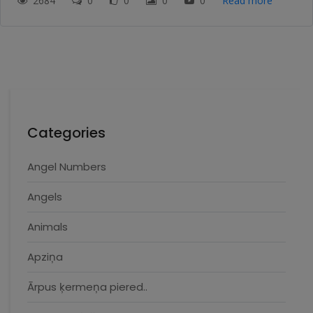
2684
0
0
0
0
Read more
Categories
Angel Numbers
Angels
Animals
Apziņa
Ārpus ķermeņa piered..