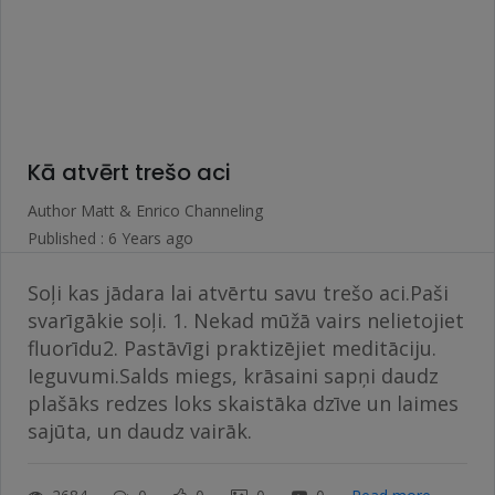
Kā atvērt trešo aci
Author
Matt & Enrico Channeling
Published : 6 Years ago
Soļi kas jādara lai atvērtu savu trešo aci.Paši
svarīgākie soļi. 1. Nekad mūžā vairs nelietojiet
fluorīdu2. Pastāvīgi praktizējiet meditāciju.
Ieguvumi.Salds miegs, krāsaini sapņi daudz
plašāks redzes loks skaistāka dzīve un laimes
sajūta, un daudz vairāk.