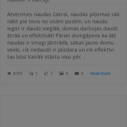
Published : 6 Years ago
Atveroties naudas čakrai, naudas plūsmas sāk
nākt pie tevis no visām pusēm, un naudu
iegūt ir daudz vieglāk, domas darbojas daudz
ātrāk un effektīvāk! Pāriet domgājiens ka dēļ
naudas ir smagi jāstrādā, sākas jauns domu
veids, cik nedaudz ir jaizdara un cik effektīvi
tas būs! Vairāk stāstu visu pēc ..
8755
1
7
0
0
Read more