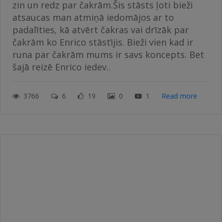
zin un redz par čakrām.Šis stāsts ļoti bieži
atsaucas man atmiņā iedomājos ar to
padalīties, kā atvērt čakras vai drīzāk par
čakrām ko Enrico stāstījis. Bieži vien kad ir
runa par čakrām mums ir savs koncepts. Bet
šajā reizē Enrico iedev..
3766
6
19
0
1
Read more