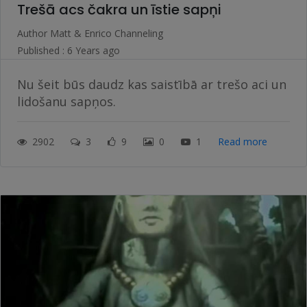
Trešā acs čakra un īstie sapņi
Author
Matt & Enrico Channeling
Published : 6 Years ago
Nu šeit būs daudz kas saistībā ar trešo aci un
lidošanu sapņos.
2902
3
9
0
1
Read more