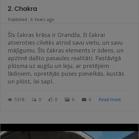
2. Chakra
Published : 6 Years ago
Šīs čakras krāsa ir Orandža, šī čakrai
atveroties cilvēks atrod savu vietu, un savu
mājīgumu. Šīs čakras elements ir ūdens, un
apzīmē dalīto pasaules realitāti. Pastāvīgā
plūsma uz augšu un leju, ar pretējiem
lādiņiem, opretējās puses pievelkās, kustās
un plūst, lai sapl..
5318
0
0
0
0
Read more