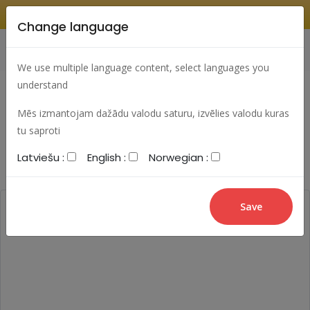
Change language
Search
Change language
Sign In
We use multiple language content, select languages you
understand
Mēs izmantojam dažādu valodu saturu, izvēlies valodu kuras
Most viewed articles
Best articles
tu saproti
Latviešu :
English :
Norwegian :
Most commented articles