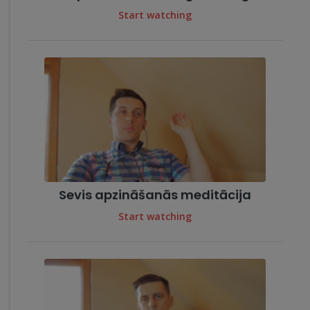
Start watching
Sevis apzināšanās meditācija
Start watching