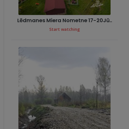
Lēdmanes Miera Nometne 17-20Jū..
Start watching