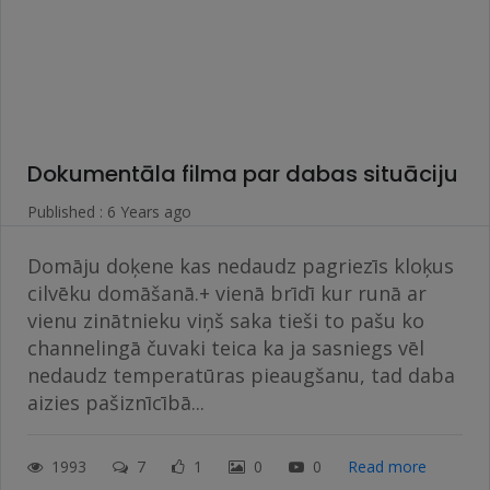
Dokumentāla filma par dabas situāciju
Published : 6 Years ago
Domāju doķene kas nedaudz pagriezīs kloķus
cilvēku domāšanā.+ vienā brīdī kur runā ar
vienu zinātnieku viņš saka tieši to pašu ko
channelingā čuvaki teica ka ja sasniegs vēl
nedaudz temperatūras pieaugšanu, tad daba
aizies pašiznīcībā...
1993
7
1
0
0
Read more