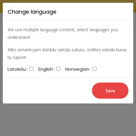
Change language
Search
Change language
Sign In
We use multiple language content, select languages you
understand
Mēs izmantojam dažādu valodu saturu, izvēlies valodu kuras
Most viewed articles
Best articles
tu saproti
Latviešu :
English :
Norwegian :
Most commented articles