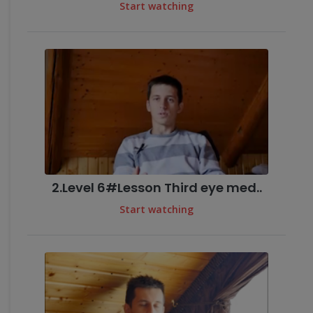
Start watching
2.Level 6#Lesson Third eye med..
Start watching