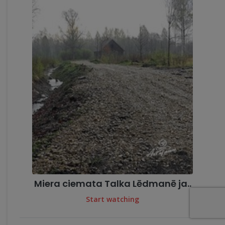
Miera ciemata Talka Lēdmanē ja..
Start watching