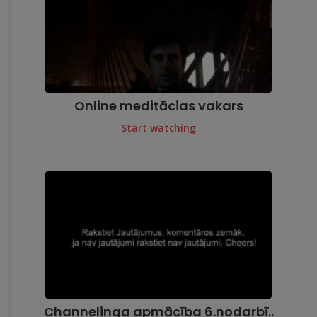
Online meditācias vakars
Start watching
Channelinga apmācība 6.nodarbī..