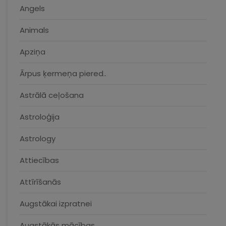
Angels
Animals
Apziņa
Ārpus ķermeņa piered..
Astrālā ceļošana
Astroloģija
Astrology
Attiecības
Attīrīšanās
Augstākai izpratnei
Augstākās mācības