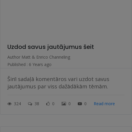
Uzdod savus jautājumus šeit
Author
Matt & Enrico Channeling
Published : 6 Years ago
Šinī sadaļā komentāros vari uzdot savus
jautājumus par viss dažādākām tēmām.
324
38
0
0
0
Read more