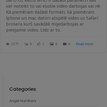
darīt?Uz katru ierīci ir dažādi parametri kas
var noteikt to vai esošie video darbojas vai nē.
Kā piemēram dažādi formāti, kā piemēram
Iphone un mac datori atspēlē video uz Safari
brosera kurš savādāk mijedarbojas ar
pieejamie video. Līdz ar to..
2171
0
1
0
0
Read more
Categories
Angel Numbers