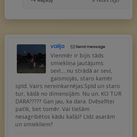
Replay
9 Years ago
valija
Send message
Vienmēr ir bijis tāds
smiekliņa jautājums
sevī.....nu strādā ar sevi,
gaismojās, staro kamēr
spīd. Vairs nereinkarnējas.Spīd un staro
tur, kādā no dimensijām. Nu un. KO TUR
DARA????? Gan jau, ka dara. Dvēselītei
patīk, bet tomēr. Vai tiešām
nesagribētos kādu kašķi? Līdz asarām
un smiekliem?