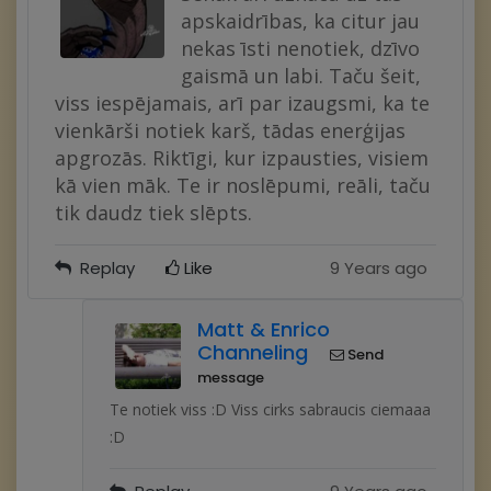
apskaidrības, ka citur jau
nekas īsti nenotiek, dzīvo
gaismā un labi. Taču šeit,
viss iespējamais, arī par izaugsmi, ka te
vienkārši notiek karš, tādas enerģijas
apgrozās. Riktīgi, kur izpausties, visiem
kā vien māk. Te ir noslēpumi, reāli, taču
tik daudz tiek slēpts.
Replay
Like
9 Years ago
Matt & Enrico
Channeling
Send
message
Te notiek viss :D Viss cirks sabraucis ciemaaa
:D