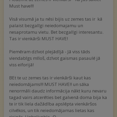
Must have!!!
Visā visumā ja tu nēsi bijis uz zemes tas ir kā
palaist bezgalīgi neiedomajamu un
nesaprotamu vietu. Bet bezgalīgi interesantu.
Tas ir vienkārši MUST HAVE!
Piemēram dzīvot plejādījā - Jā viss tāds
viendabīgs mīloš, dzīvot gaismas pasaulē jā
viss eiforijā!
BEt te uz zemes tas ir vienkārši kaut kas
neiedomājams!!! MUST HAVE!! un sāka
nenormāli daudz informācija nākt kuru nevaru
tagad vairs atcerēties bet galvenā doma bija ka
te ir tik liela dažādība apslēpta vienkāršos
cilvēkos, un tik neiedomājamas lietas kas
risinās. Unbeliveble. :D