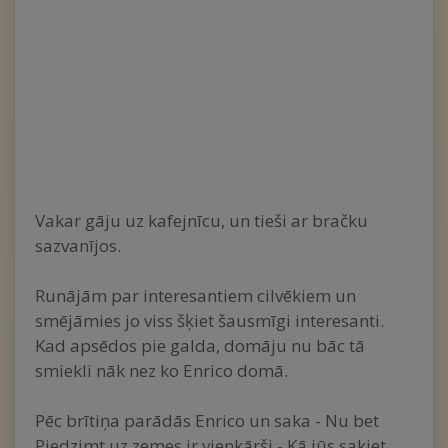
Vakar gāju uz kafejnīcu, un tieši ar bračku
sazvanījos.
Runājām par interesantiem cilvēkiem un
smējāmies jo viss šķiet šausmīgi interesanti.
Kad apsēdos pie galda, domāju nu bāc tā
smiekli nāk nez ko Enrico domā.
Pēc brītiņa parādās Enrico un saka - Nu bet
Piedzimt uz zemes ir vienkārši - Kā jūs sakiet