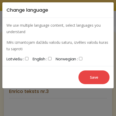
Change language
Search
Change language
Sign In
We use multiple language content, select languages you
understand
Mēs izmantojam dažādu valodu saturu, izvēlies valodu kuras
tu saproti
Latviešu :
English :
Norwegian :
New post
Enrico teksts nr.3