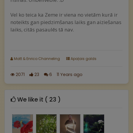
Vel ko teica ka Zeme ir viena no vietām kurā ir
noteikts gan piedzimšanas laiks gan aiziešanas
laiks, citās pasaulēs tā nav.
Matt & Enrico Channeling
Apaļais galds
2071
23
6
11 Years ago
We like it ( 23 )