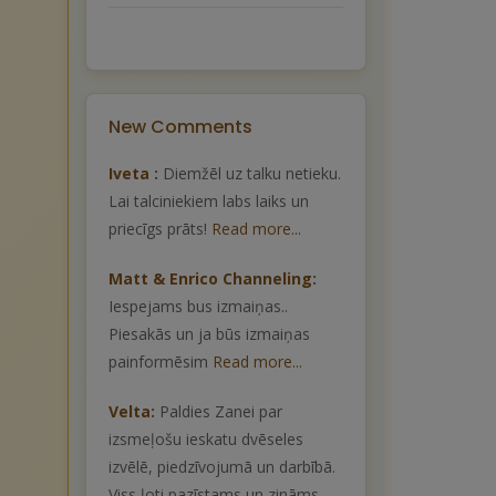
New Comments
Iveta
:
Diemžēl uz talku netieku.
Lai talciniekiem labs laiks un
priecīgs prāts!
Read more...
Matt & Enrico Channeling
:
Iespejams bus izmaiņas..
Piesakās un ja būs izmaiņas
painformēsim
Read more...
Velta
:
Paldies Zanei par
izsmeļošu ieskatu dvēseles
izvēlē, piedzīvojumā un darbībā.
Viss ļoti pazīstams un zināms .