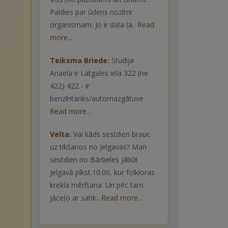
Paldies par ūdens nozīmi
organismam. Jo ir daļa ļa..
Read
more...
Teiksma Briede
:
Studija
Anaela ir Latgales iela 322 (ne
422) 422 - ir
benzīntanks/automazgātuve
Read more...
Velta
:
Vai kāds sestdien brauc
uz tikšanos no Jelgavas? Man
sestdien no Bārbeles jābūt
Jelgavā plkst.10:00, kur folkloras
krekla mērīšana. Un pēc tam
jāceļo ar satik..
Read more...