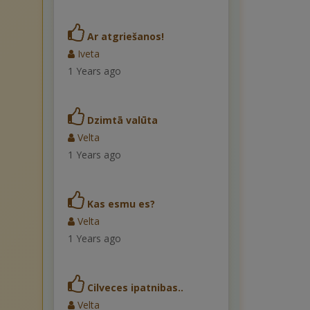
Ar atgriešanos!
Iveta
1 Years ago
Dzimtā valūta
Velta
1 Years ago
Kas esmu es?
Velta
1 Years ago
Cilveces ipatnibas..
Velta