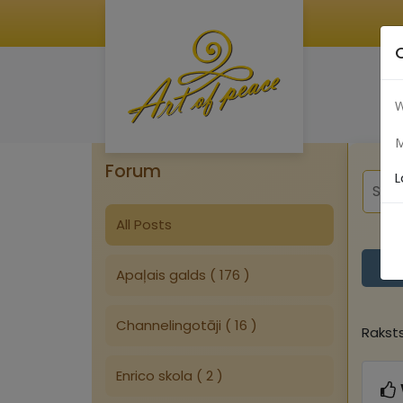
W
M
Forum
L
All Posts
Apaļais galds ( 176 )
Channelingotāji ( 16 )
Rakst
Enrico skola ( 2 )