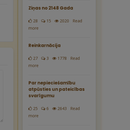
Ziņas no 2148 Gada
28
15
2020 Read
more
Reinkarnācija
27
3
1778 Read
more
Par nepieciešamību
atpūsties un pateicības
svarīgumu
25
6
2643 Read
more