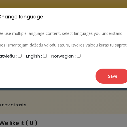
Change language
HOME
ARCHIVES
LEARNING VIDEO
FORUM
e use multiple language content, select languages you understand
ēs izmantojam dažādu valodu saturu, izvēlies valodu kuras tu saprot
atviešu :
English :
Norwegian :
New post
s nav atrasts
We like it ( 0 )