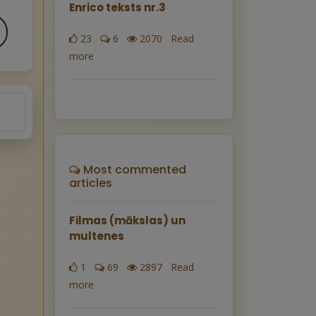
Enrico teksts nr.3
23
6
2070 Read
more
Most commented
articles
Filmas (mākslas) un
multenes
1
69
2897 Read
more