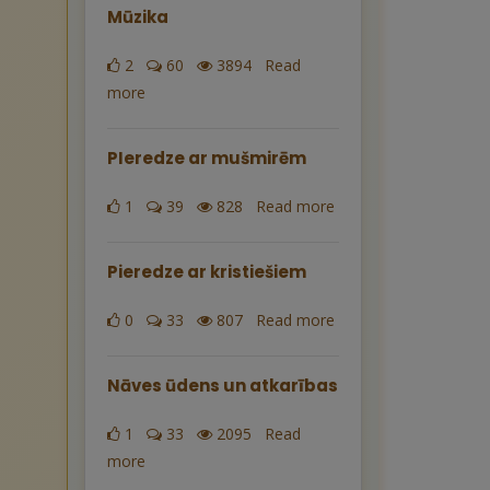
Mūzika
2
60
3894 Read
more
PIeredze ar mušmirēm
1
39
828 Read more
Pieredze ar kristiešiem
0
33
807 Read more
Nāves ūdens un atkarības
1
33
2095 Read
more