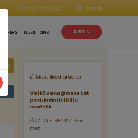
Change language
Search
SIGN IN
OFFERS
QUESTIONS
i
Most liked articles
Visi kā viena ģimene bet
piedzimām lai būtu
savādāk
32
9
4427 Read
more